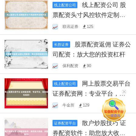
线上配资公司 股
线上配资公司
票配资头寸风控软件定制开
发
联讯证券
125
股票配资返佣 证券公
长胜证券
司配资：放大您的投资杠杆
保利配资
90
网上股票交易平台
线上配资公司
证券配资网：专业平台，助
您轻松投资！
牛金所
129
散户炒股技巧 证
证券配资平台
券配资软件：助您放大收