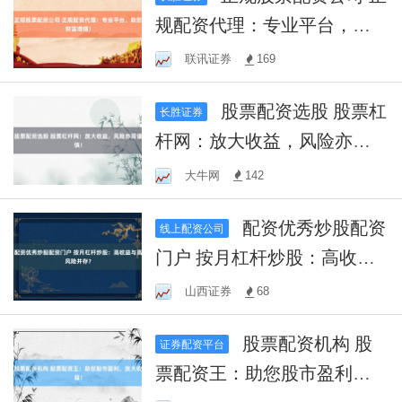
规配资代理：专业平台，助
您财富增值！
联讯证券
169
股票配资选股 股票杠
长胜证券
杆网：放大收益，风险亦需
谨慎！
大牛网
142
配资优秀炒股配资
线上配资公司
门户 按月杠杆炒股：高收益
与高风险并存？
山西证券
68
股票配资机构 股
证券配资平台
票配资王：助您股市盈利，