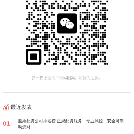
最近发表
股票配资公司排名榜 正规配资服务：专业风控，安全可靠，
01
助您财