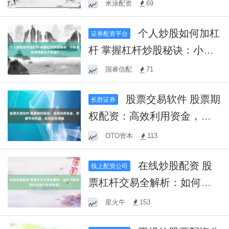
放大收益！
米涂配资
69
个人炒股如何加杠
证券配资平台
杆 掌握杠杆炒股秘诀：小额
资金如何撬动大收益？
国睿信配
71
股票交易软件 股票期
长胜证券
权配资：高效利用资金，把
握市场机遇，实现投资增值
OTO资本
113
在线炒股配资 股
线上配资公司
票杠杆交易全解析：如何巧
妙运用杠杆放大投资收益？
星火牛
153