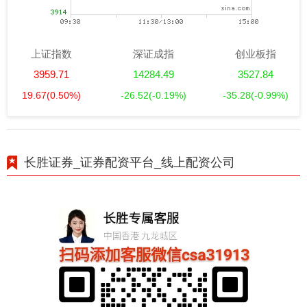
上证指数
深证成指
创业板指
3959.71
14284.49
3527.84
19.67
(0.50%)
-26.52
(-0.19%)
-35.28
(-0.99%)
长胜证券_证券配资平台_线上配资公司